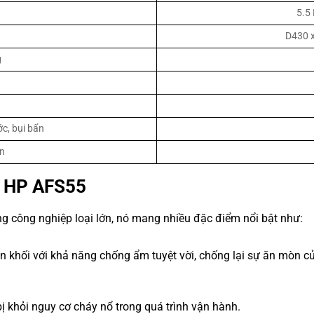
5.5
D430 
g
c, bụi bẩn
ện
 HP AFS55
ng công nghiệp loại lớn, nó mang nhiều đặc điểm nổi bật như:
 khối với khả năng chống ẩm tuyệt vời, chống lại sự ăn mòn của
 bị khỏi nguy cơ cháy nổ trong quá trình vận hành.