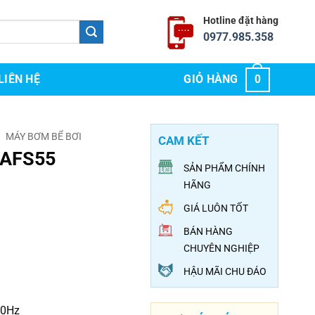
Hotline đặt hàng
0977.985.358
LIÊN HỆ
GIỎ HÀNG
0
/
MÁY BƠM BỂ BƠI
CAM KẾT
 AFS55
SẢN PHẨM CHÍNH
HÃNG
GIÁ LUÔN TỐT
BÁN HÀNG
CHUYÊN NGHIỆP
HẬU MÃI CHU ĐÁO
50Hz