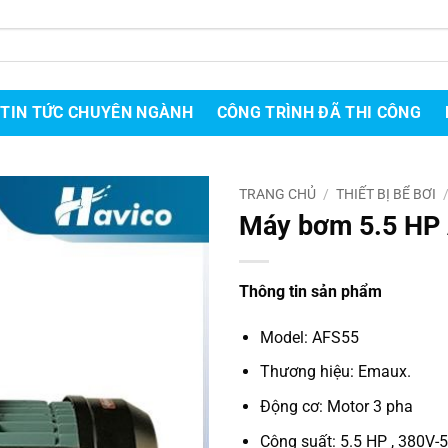
TIN TỨC CHUYÊN NGÀNH
CÔNG TRÌNH ĐÃ THI CÔNG
TRANG CHỦ
/
THIẾT BỊ BỂ BƠI
Máy bơm 5.5 HP
Thông tin sản phẩm
Model: AFS55
Thương hiệu: Emaux.
Động cơ: Motor 3 pha
Công suất: 5.5 HP , 380V-