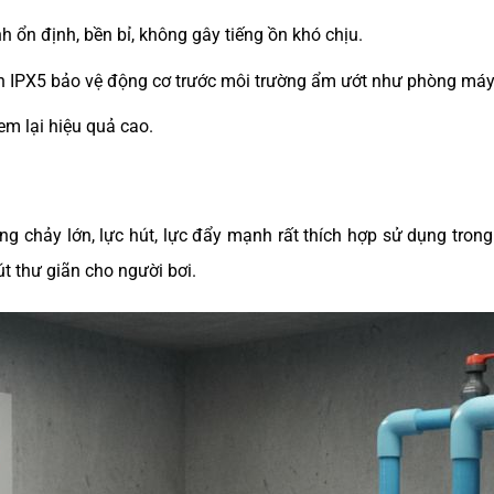
h ổn định, bền bỉ, không gây tiếng ồn khó chịu.
n IPX5 bảo vệ động cơ trước môi trường ẩm ướt như phòng máy
đem lại hiệu quả cao.
g chảy lớn, lực hút, lực đẩy mạnh rất thích hợp sử dụng trong
út thư giãn cho người bơi.