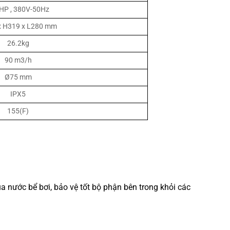
 HP , 380V-50Hz
x H319 x L280 mm
26.2kg
90 m3/h
Ø75 mm
IPX5
155(F)
 nước bể bơi, bảo vệ tốt bộ phận bên trong khỏi các