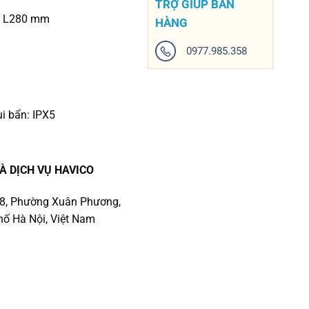
TRỢ GIÚP BÁN
 x L280 mm
HÀNG
0977.985.358
i bẩn: IPX5
À DỊCH VỤ HAVICO
số 8, Phường Xuân Phương,
ố Hà Nội, Việt Nam