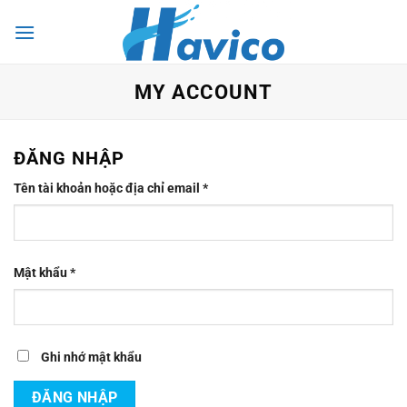
Bỏ
0
qua
nội
dung
MY ACCOUNT
ĐĂNG NHẬP
Bắt
Tên tài khoản hoặc địa chỉ email
*
buộc
Bắt
Mật khẩu
*
buộc
Ghi nhớ mật khẩu
ĐĂNG NHẬP