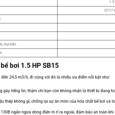
1.5
D717 
g
c, bụi bẩn
ện
 bể bơi 1.5 HP SB15
 đến 24,5 m3/h, đi cùng với đó là nhiều ưu điểm nổi bật như:
g gây tiếng ồn, thậm chí bạn còn không nhận là thiết bị đang h
u thép không gỉ, chống lại sự ăn mòn của hóa chất bể bơi và tia
ện 130B ngăn ngừa dòng điện rò rỉ ra ngoài, đảm bảo an toàn khi