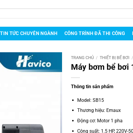
TIN TỨC CHUYÊN NGÀNH
CÔNG TRÌNH ĐÃ THI CÔNG
TRANG CHỦ
/
THIẾT BỊ BỂ BƠI
Máy bơm bể bơi 
Thông tin sản phẩm
Model: SB15
Thương hiệu: Emaux
Động cơ: Motor 1 pha
Công suất: 1.5 HP, 220V-5