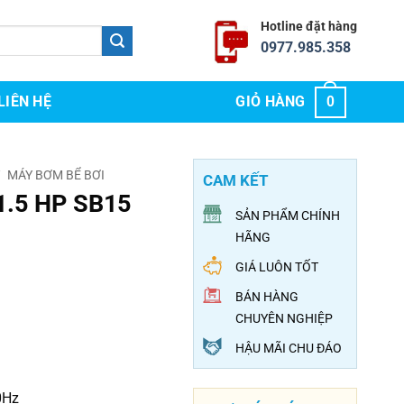
Hotline đặt hàng
0977.985.358
LIÊN HỆ
GIỎ HÀNG
0
/
MÁY BƠM BỂ BƠI
CAM KẾT
1.5 HP SB15
SẢN PHẨM CHÍNH
HÃNG
GIÁ LUÔN TỐT
BÁN HÀNG
CHUYÊN NGHIỆP
HẬU MÃI CHU ĐÁO
0Hz