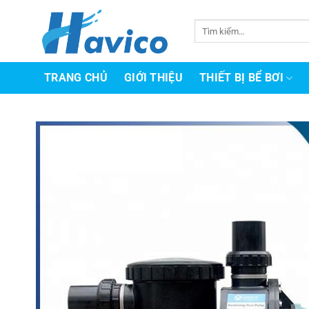
Bỏ
qua
Tìm
kiếm:
nội
dung
TRANG CHỦ
GIỚI THIỆU
THIẾT BỊ BỂ BƠI