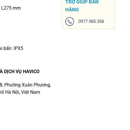
TRỢ GIÚP BÁN
 x L275 mm
HÀNG
0977.985.358
i bẩn: IPX5
À DỊCH VỤ HAVICO
số 8, Phường Xuân Phương,
ố Hà Nội, Việt Nam