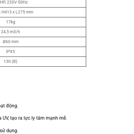
 HP, 220V-50Hz
x H413 x L275 mm
17kg
24,5 m3/h
Ø60 mm
IPX5
130 (B)
oạt động.
 UV, tạo ra lực ly tâm mạnh mẽ.
 sử dụng.