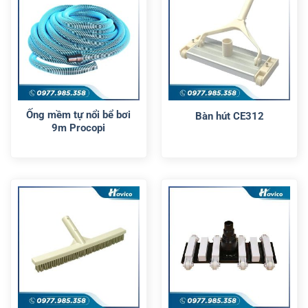
Ống mềm tự nổi bể bơi
Bàn hút CE312
9m Procopi