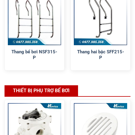
Thang bể bơi NSF315-
Thang hai bậc SFF215-
P
P
THIẾT BỊ PHỤ TRỢ BỂ BƠI