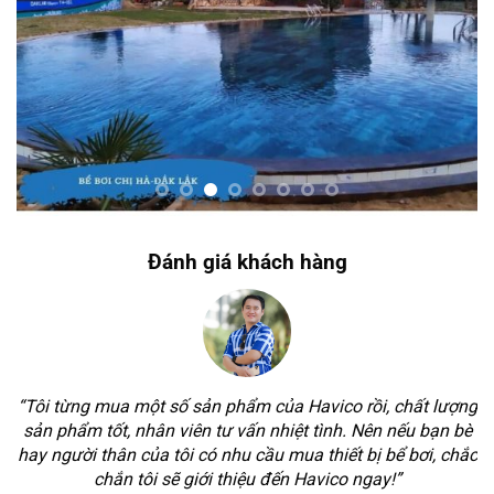
Đánh giá khách hàng
ng
“Tôi mới bắt đầu kinh doanh bể bơi nên muốn tìm các đơn
bè
vị cung cấp thiết bị bể bơi uy tín. Sau được bạn giới thiệu
hắc
đến Havico, được nhân viên của họ tư vấn rất nhiệt tình,
n
chi tiết. Tôi cảm thấy rất hài lòng với thái độ của nhân