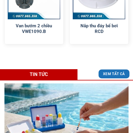
Van bướm 2 chiều
Nắp thu đáy bể bơi
VWE1090.B
RCD
TIN TỨC
XEM TẤT CẢ