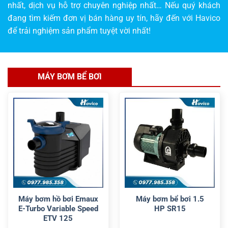
nhất, dịch vụ hỗ trợ chuyên nghiệp nhất… Nếu quý khách
đang tìm kiếm đơn vị bán hàng uy tín, hãy đến với Havico
để trải nghiệm sản phẩm tuyệt vời nhất!
MÁY BƠM BỂ BƠI
Máy bơm hồ bơi Emaux
Máy bơm bể bơi 1.5
E-Turbo Variable Speed
HP SR15
ETV 125