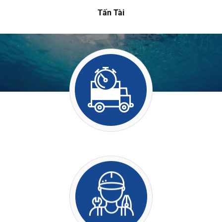
viên.”
Vũ Bình
Vận chuyển nhanh