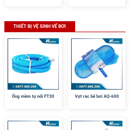
THIẾT BỊ VỆ SINH VỂ BƠI
Ống mềm tự nổi FT30
Vợt rác bể bơi AQ-600