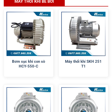
MÁY THỔI KHÍ BỂ BƠI
Bơm sục khí con sò
Máy thổi khí SKH 251
HCY-550-C
T1