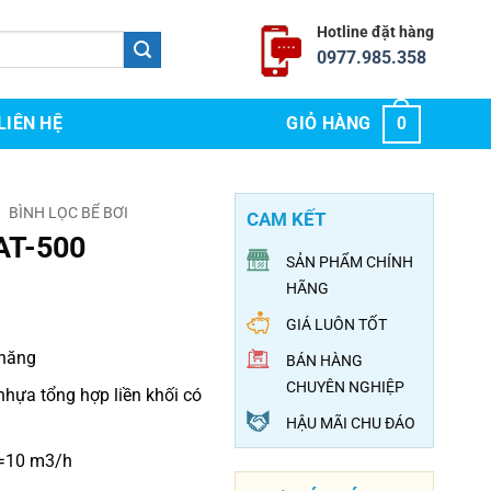
Hotline đặt hàng
0977.985.358
LIÊN HỆ
GIỎ HÀNG
0
/
BÌNH LỌC BỂ BƠI
CAM KẾT
TAT-500
SẢN PHẨM CHÍNH
HÃNG
GIÁ LUÔN TỐT
 năng
BÁN HÀNG
CHUYÊN NGHIỆP
nhựa tổng hợp liền khối có
HẬU MÃI CHU ĐÁO
Q=10 m3/h