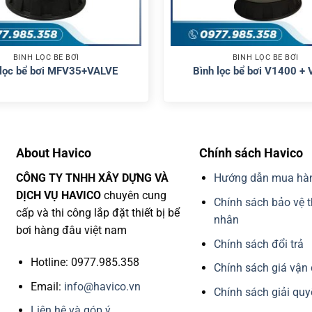
BÌNH LỌC BỂ BƠI
BÌNH LỌC BỂ BƠI
 lọc bể bơi MFV35+VALVE
Bình lọc bể bơi V1400 +
About Havico
Chính sách Havico
CÔNG TY TNHH XÂY DỰNG VÀ
Hướng dẫn mua hà
DỊCH VỤ HAVICO
chuyên cung
Chính sách bảo vệ t
cấp và thi công lắp đặt thiết bị bể
nhân
bơi hàng đâu việt nam
Chính sách đổi trả
Hotline: 0977.985.358
Chính sách giá vận
Email:
info@havico.vn
Chính sách giải quy
Liên hệ và góp ý