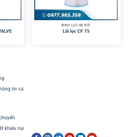
BÌNH LỌC BỂ BƠI
 VALVE
Lõi lọc CF 75
ng
hông tin cá
 chuyển
ết khiếu nại