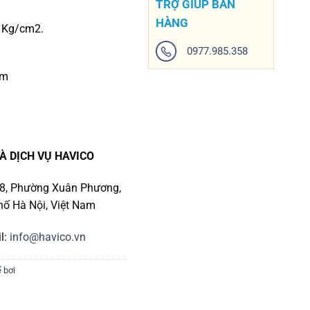
TRỢ GIÚP BÁN
HÀNG
5 Kg/cm2.
0977.985.358
mm
À DỊCH VỤ HAVICO
số 8, Phường Xuân Phương,
ố Hà Nội, Việt Nam
l:
info@havico.vn
ể bơi