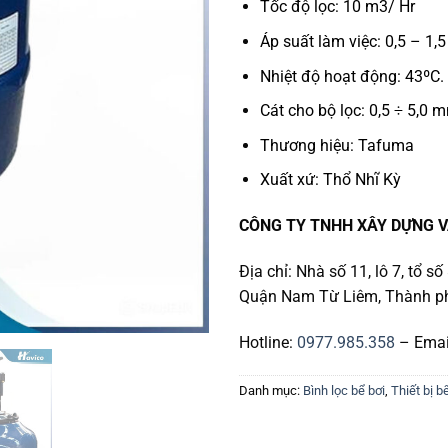
Tốc độ lọc: 10 m3/ Hr
Áp suất làm việc: 0,5 – 1,
Nhiệt độ hoạt động: 43ºC.
Cát cho bộ lọc: 0,5 ÷ 5,0 
Thương hiệu: Tafuma
Xuất xứ: Thổ Nhĩ Kỳ
CÔNG TY TNHH XÂY DỰNG V
Địa chỉ: Nhà số 11, lô 7, tổ 
Quận Nam Từ Liêm, Thành ph
Hotline:
0977.985.358
– Emai
Danh mục:
Bình lọc bể bơi
,
Thiết bị b