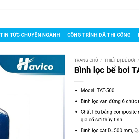
TIN TỨC CHUYÊN NGÀNH
CÔNG TRÌNH ĐÃ THI CÔNG
TRANG CHỦ
/
THIẾT BỊ BỂ BƠI
Bình lọc bể bơi 
Model: TAT-500
Bình lọc van đứng 6 chức
Chất liệu bằng composite 
gia cố sợi thủy tinh
Bình lọc cát D=500 mm, 