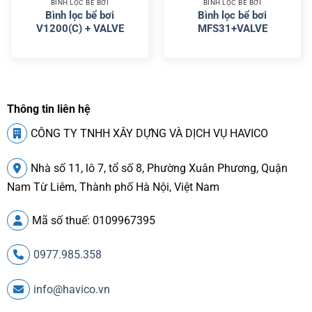
BÌNH LỌC BỂ BƠI
BÌNH LỌC BỂ BƠI
Bình lọc bể bơi
Bình lọc bể bơi
V1200(C) + VALVE
MFS31+VALVE
Thông tin liên hệ
CÔNG TY TNHH XÂY DỰNG VÀ DỊCH VỤ HAVICO
Nhà số 11, lô 7, tổ số 8, Phường Xuân Phương, Quận
Nam Từ Liêm, Thành phố Hà Nội, Việt Nam
Mã số thuế: 0109967395
0977.985.358
info@havico.vn