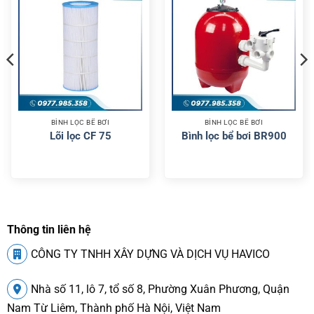
BÌNH LỌC BỂ BƠI
BÌNH LỌC BỂ BƠI
Lõi lọc CF 75
Bình lọc bể bơi BR900
Thông tin liên hệ
CÔNG TY TNHH XÂY DỰNG VÀ DỊCH VỤ HAVICO
Nhà số 11, lô 7, tổ số 8, Phường Xuân Phương, Quận
Nam Từ Liêm, Thành phố Hà Nội, Việt Nam