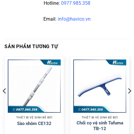
Hotline:
0977.985.358
Email:
info@havico.vn
SẢN PHẨM TƯƠNG TỰ
THIẾT BỊ VỆ SINH BỂ BƠI
THIẾT BỊ VỆ SINH BỂ BƠI
Chổi cọ vệ sinh Tafuma
Sào nhôm CE132
TB-12