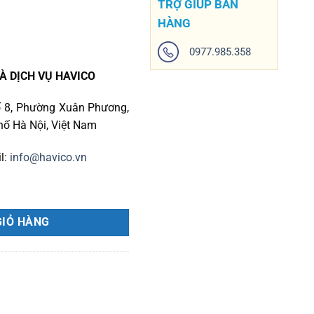
TRỢ GIÚP BÁN
HÀNG
0977.985.358
À DỊCH VỤ HAVICO
 số 8, Phường Xuân Phương,
ố Hà Nội, Việt Nam
l:
info@havico.vn
GIỎ HÀNG