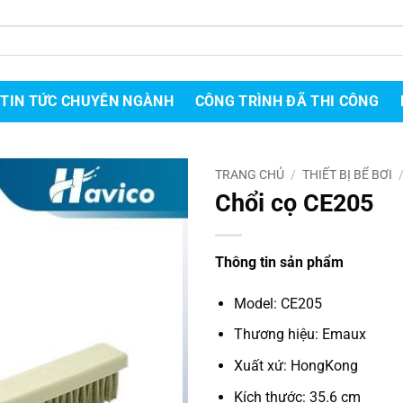
TIN TỨC CHUYÊN NGÀNH
CÔNG TRÌNH ĐÃ THI CÔNG
TRANG CHỦ
/
THIẾT BỊ BỂ BƠI
Chổi cọ CE205
Thông tin sản phẩm
Model: CE205
Thương hiệu: Emaux
Xuất xứ: HongKong
Kích thước: 35.6 cm