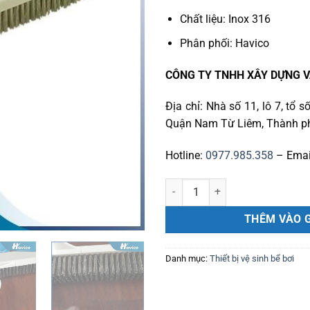
Chất liệu: Inox 316
Phân phối: Havico
CÔNG TY TNHH XÂY DỰNG V
Địa chỉ: Nhà số 11, lô 7, tổ
Quận Nam Từ Liêm, Thành ph
Hotline:
0977.985.358
– Emai
Chổi cọ CE205 số lượng
THÊM VÀO 
Danh mục:
Thiết bị vệ sinh bể bơi