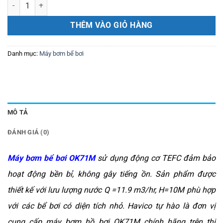
Máy bơm bể bơi OK71M số lượng
THÊM VÀO GIỎ HÀNG
Danh mục:
Máy bơm bể bơi
MÔ TẢ
ĐÁNH GIÁ (0)
Máy bơm bể bơi OK71M
sử dụng động cơ TEFC đảm bảo
hoạt động bền bỉ, không gây tiếng ồn. Sản phẩm được
thiết kế với lưu lượng nước Q =11.9 m3/hr, H=10M phù hợp
với các bể bơi có diện tích nhỏ. Havico tự hào là đơn vị
cung cấp máy bơm hồ bơi OK71M chính hãng trên thị