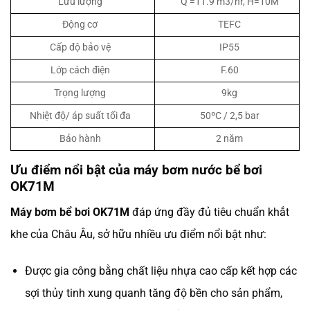
Lưu lượng
Q =11.9 m3/hr, H=10M
Động cơ
TEFC
Cấp độ bảo vệ
IP55
Lớp cách điện
F.60
Trọng lượng
9kg
Nhiệt độ/ áp suất tối đa
50ºC / 2,5 bar
Bảo hành
2 năm
Ưu điểm nổi bật của máy bơm nước bể bơi
OK71M
Máy bơm bể bơi OK71M
đáp ứng đầy đủ tiêu chuẩn khắt
khe của Châu Âu, sở hữu nhiều ưu điểm nổi bật như:
Được gia công bằng chất liệu nhựa cao cấp kết hợp các
sợi thủy tinh xung quanh tăng độ bền cho sản phẩm,