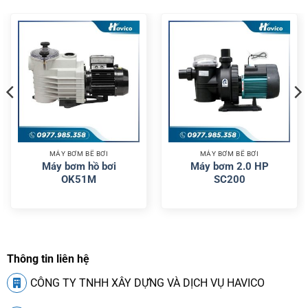
MÁY BƠM BỂ BƠI
MÁY BƠM BỂ BƠI
Máy bơm hồ bơi
Máy bơm 2.0 HP
OK51M
SC200
Thông tin liên hệ
CÔNG TY TNHH XÂY DỰNG VÀ DỊCH VỤ HAVICO