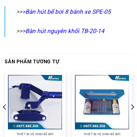
>>>
Bàn hút bể bơi 8 bánh xe SPE-05
>>>
Bàn hút nguyên khối TB-20-14
SẢN PHẨM TƯƠNG TỰ
THIẾT BỊ VỆ SINH BỂ BƠI
THIẾT BỊ VỆ SINH BỂ BƠI