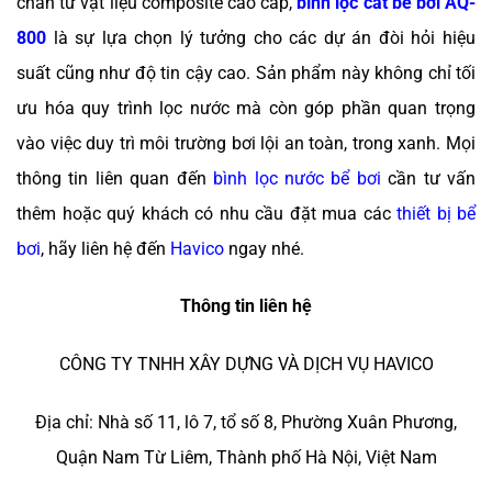
chắn từ vật liệu composite cao cấp,
bình lọc cát bể bơi AQ-
800
là sự lựa chọn lý tưởng cho các dự án đòi hỏi hiệu
suất cũng như độ tin cậy cao. Sản phẩm này không chỉ tối
ưu hóa quy trình lọc nước mà còn góp phần quan trọng
vào việc duy trì môi trường bơi lội an toàn, trong xanh. Mọi
thông tin liên quan đến
bình lọc nước bể bơi
cần tư vấn
thêm hoặc quý khách có nhu cầu đặt mua các
thiết bị bể
bơi
, hãy liên hệ đến
Havico
ngay nhé.
Thông tin liên hệ
CÔNG TY TNHH XÂY DỰNG VÀ DỊCH VỤ HAVICO
Địa chỉ: Nhà số 11, lô 7, tổ số 8, Phường Xuân Phương,
Quận Nam Từ Liêm, Thành phố Hà Nội, Việt Nam