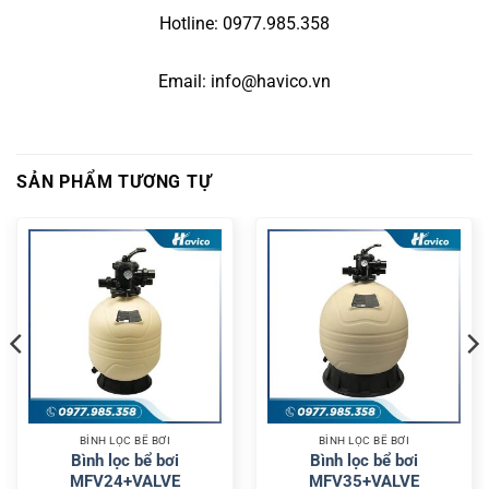
Hotline: 0977.985.358
Email: info@havico.vn
SẢN PHẨM TƯƠNG TỰ
BÌNH LỌC BỂ BƠI
BÌNH LỌC BỂ BƠI
Bình lọc bể bơi
Bình lọc bể bơi
MFV24+VALVE
MFV35+VALVE