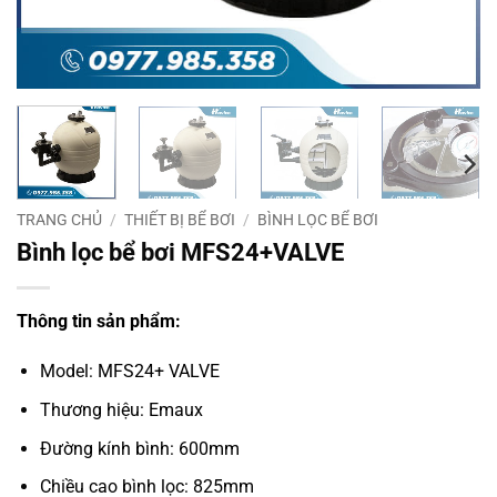
TRANG CHỦ
/
THIẾT BỊ BỂ BƠI
/
BÌNH LỌC BỂ BƠI
Bình lọc bể bơi MFS24+VALVE
Thông tin sản phẩm:
Model: MFS24+ VALVE
Thương hiệu: Emaux
Đường kính bình: 600mm
Chiều cao bình lọc: 825mm