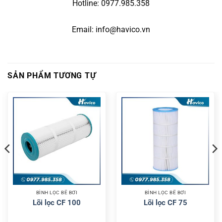
Hotline: 0977.985.358
Email: info@havico.vn
SẢN PHẨM TƯƠNG TỰ
BÌNH LỌC BỂ BƠI
BÌNH LỌC BỂ BƠI
Lõi lọc CF 100
Lõi lọc CF 75