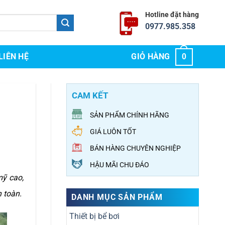
Hotline đặt hàng
0977.985.358
LIÊN HỆ
GIỎ HÀNG
0
CAM KẾT
SẢN PHẨM CHÍNH HÃNG
GIÁ LUÔN TỐT
BÁN HÀNG CHUYÊN NGHIỆP
HẬU MÃI CHU ĐÁO
mỹ cao,
n toàn.
DANH MỤC SẢN PHẨM
Thiết bị bể bơi