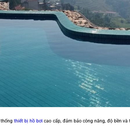
ệ thống
thiết bị hồ bơi
cao cấp, đảm bảo công năng, độ bền và 