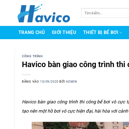
Bỏ
qua
Tìm
kiếm:
nội
dung
TRANG CHỦ
GIỚI THIỆU
THIẾT BỊ BỂ BƠI
CÔNG TRÌNH
Havico bàn giao công trình thi
ĐĂNG VÀO
15/09/2025
BỞI
ADMIN
Havico bàn giao công trình thi công bể bơi vô cực t
tạo nên một hồ bơi vô cực hiện đại, hài hòa với cảnh