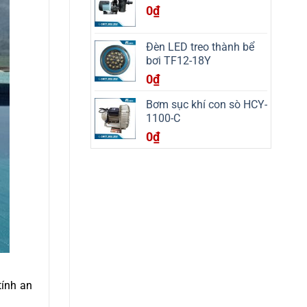
Hóa
0
₫
Đèn LED treo thành bể
bơi TF12-18Y
0
₫
Bơm sục khí con sò HCY-
1100-C
0
₫
tính an