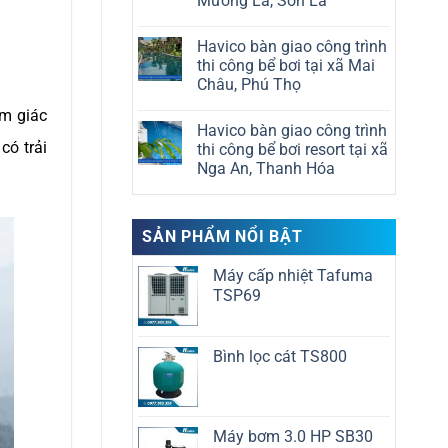
Mường La, Sơn La
Havico
bể
bàn
bơi
Không
giao
tại
có
công
Havico bàn giao công trình
xã
bình
trình
Nam
luận
thi công bể bơi tại xã Mai
thi
ở
Đồ
công
Châu, Phú Thọ
Havico
Sơn,
bể
bàn
Hải
bơi
Không
giao
ảm giác
Phòng
tại
có
công
Havico bàn giao công trình
xã
bình
trình
có trải
Phục
luận
thi công bể bơi resort tại xã
thi
ở
Hòa,
công
Nga An, Thanh Hóa
Havico
Cao
bể
bàn
Bằng
bơi
Không
giao
tại
có
công
xã
bình
trình
Mường
luận
SẢN PHẨM NỔI BẬT
thi
ở
La,
công
Havico
Sơn
bể
bàn
La
Máy cấp nhiệt Tafuma
bơi
giao
tại
công
TSP69
xã
trình
Mai
thi
Châu,
công
Phú
bể
Thọ
Bình lọc cát TS800
bơi
resort
tại
xã
Nga
An,
Máy bơm 3.0 HP SB30
Thanh