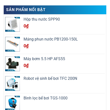
Phục
công
bàn
có
Hòa,
bể
giao
bình
Cao
bơi
công
luận
SẢN PHẨM NỔI BẬT
Bằng
tại
trình
ở
xã
thi
Havico
Mường
công
bàn
Hộp thu nước SPP90
La,
bể
giao
Sơn
bơi
công
0
₫
La
tại
trình
xã
thi
Mai
công
Châu,
bể
Máng phun nước PB1200-150L
Phú
bơi
Thọ
resort
0
₫
tại
xã
Nga
An,
Máy bơm 5.5 HP AFS55
Thanh
Hóa
0
₫
Robot vệ sinh bể bơi TFC 200N
Bình lọc bể bơi TGS-1000