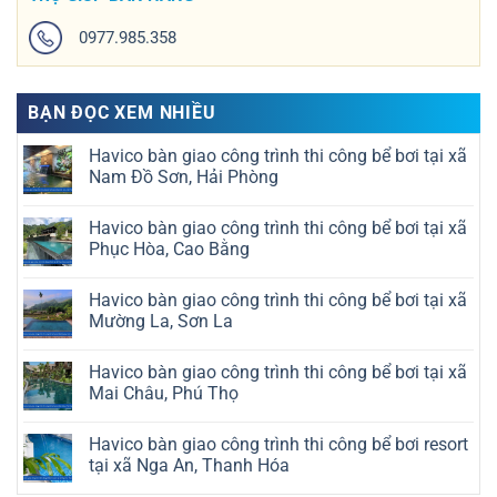
0977.985.358
BẠN ĐỌC XEM NHIỀU
Havico bàn giao công trình thi công bể bơi tại xã
Nam Đồ Sơn, Hải Phòng
Không
có
Havico bàn giao công trình thi công bể bơi tại xã
bình
luận
Phục Hòa, Cao Bằng
ở
Havico
Không
bàn
có
Havico bàn giao công trình thi công bể bơi tại xã
giao
bình
công
luận
Mường La, Sơn La
trình
ở
thi
Havico
Không
công
bàn
có
Havico bàn giao công trình thi công bể bơi tại xã
bể
giao
bình
bơi
công
luận
Mai Châu, Phú Thọ
tại
trình
ở
xã
thi
Havico
Không
Nam
công
bàn
có
Havico bàn giao công trình thi công bể bơi resort
Đồ
bể
giao
bình
Sơn,
bơi
công
luận
tại xã Nga An, Thanh Hóa
Hải
tại
trình
ở
Phòng
xã
thi
Havico
Không