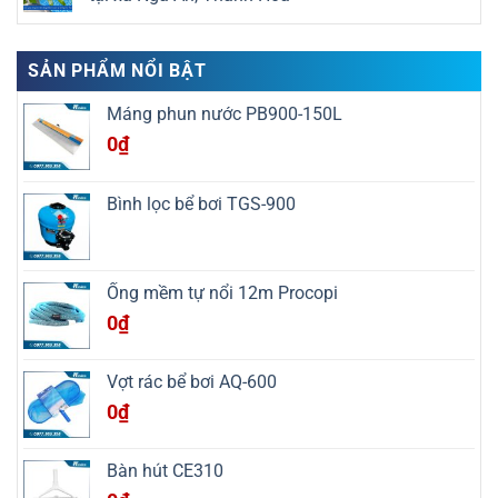
Hải
tại
trình
ở
Phòng
xã
thi
Havico
Không
Phục
công
bàn
có
Hòa,
bể
giao
bình
Cao
bơi
công
luận
SẢN PHẨM NỔI BẬT
Bằng
tại
trình
ở
xã
thi
Havico
Mường
công
bàn
Máng phun nước PB900-150L
La,
bể
giao
Sơn
bơi
công
0
₫
La
tại
trình
xã
thi
Mai
công
Châu,
bể
Bình lọc bể bơi TGS-900
Phú
bơi
Thọ
resort
tại
xã
Nga
An,
Ống mềm tự nổi 12m Procopi
Thanh
Hóa
0
₫
Vợt rác bể bơi AQ-600
0
₫
Bàn hút CE310