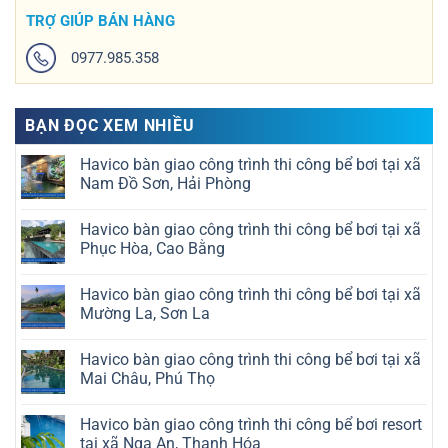
TRỢ GIÚP BÁN HÀNG
0977.985.358
BẠN ĐỌC XEM NHIỀU
Havico bàn giao công trình thi công bể bơi tại xã
Nam Đồ Sơn, Hải Phòng
Không
có
Havico bàn giao công trình thi công bể bơi tại xã
bình
luận
Phục Hòa, Cao Bằng
ở
Havico
Không
bàn
có
Havico bàn giao công trình thi công bể bơi tại xã
giao
bình
công
luận
Mường La, Sơn La
trình
ở
thi
Havico
Không
công
bàn
có
Havico bàn giao công trình thi công bể bơi tại xã
bể
giao
bình
bơi
công
luận
Mai Châu, Phú Thọ
tại
trình
ở
xã
thi
Havico
Không
Nam
công
bàn
có
Havico bàn giao công trình thi công bể bơi resort
Đồ
bể
giao
bình
Sơn,
bơi
công
luận
tại xã Nga An, Thanh Hóa