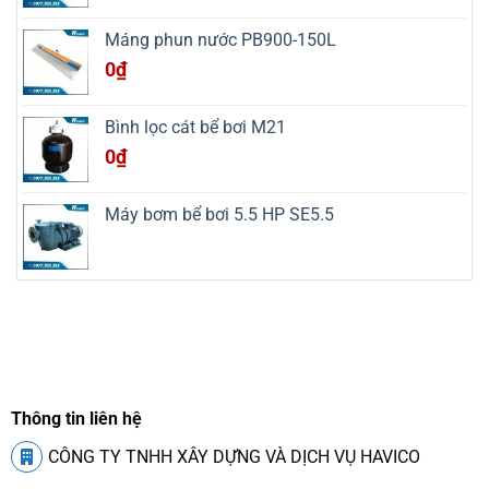
Nga
An,
Máng phun nước PB900-150L
Thanh
Hóa
0
₫
Bình lọc cát bể bơi M21
0
₫
Máy bơm bể bơi 5.5 HP SE5.5
Thông tin liên hệ
CÔNG TY TNHH XÂY DỰNG VÀ DỊCH VỤ HAVICO