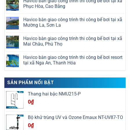
Havico bàn giao công trình thi công bể bơi tại xã
bình
luận
Phục Hòa, Cao Bằng
ở
Havico
Không
bàn
có
Havico bàn giao công trình thi công bể bơi tại xã
giao
bình
công
luận
Mường La, Sơn La
trình
ở
thi
Havico
Không
công
bàn
có
Havico bàn giao công trình thi công bể bơi tại xã
bể
giao
bình
bơi
công
luận
Mai Châu, Phú Thọ
tại
trình
ở
xã
thi
Havico
Không
Nam
công
bàn
có
Havico bàn giao công trình thi công bể bơi resort
Đồ
bể
giao
bình
Sơn,
bơi
công
luận
tại xã Nga An, Thanh Hóa
Hải
tại
trình
ở
Phòng
xã
thi
Havico
Không
Phục
công
bàn
có
Hòa,
bể
giao
bình
Cao
bơi
công
luận
SẢN PHẨM NỔI BẬT
Bằng
tại
trình
ở
xã
thi
Havico
Mường
công
bàn
Thang hai bậc NMU215-P
La,
bể
giao
Sơn
bơi
công
0
₫
La
tại
trình
xã
thi
Mai
công
Châu,
bể
Bộ khử trùng UV và Ozone Emaux NT-UV87-TO
Phú
bơi
Thọ
resort
0
₫
tại
xã