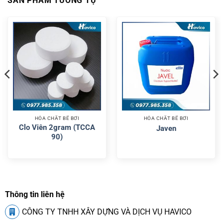
SẢN PHẨM TƯƠNG TỰ
HÓA CHẤT BỂ BƠI
HÓA CHẤT BỂ BƠI
Clo Viên 2gram (TCCA
Javen
90)
Thông tin liên hệ
CÔNG TY TNHH XÂY DỰNG VÀ DỊCH VỤ HAVICO