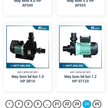
Máy bơm 4.0 HP
Máy bơm 5.5 HP
AFS40
AFS55
MÁY BƠM BỂ BƠI
MÁY BƠM BỂ BƠI
Máy bơm bể bơi 1.0
Máy bơm bể bơi 1.2
HP SR10
HP ST120
1
2
3
…
21
22
23
24
25