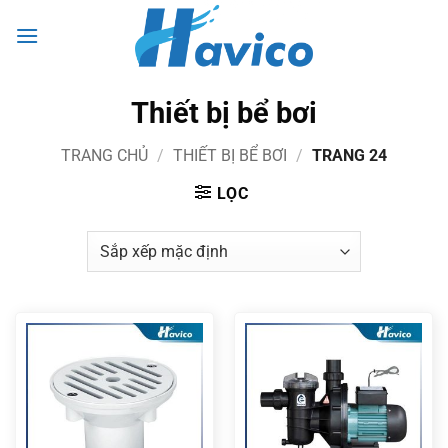
Bỏ
0
qua
nội
dung
Thiết bị bể bơi
TRANG CHỦ
/
THIẾT BỊ BỂ BƠI
/
TRANG 24
LỌC