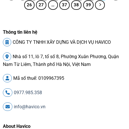
26
27
…
37
38
39
Thông tin liên hệ
CÔNG TY TNHH XÂY DỰNG VÀ DỊCH VỤ HAVICO
Nhà số 11, lô 7, tổ số 8, Phường Xuân Phương, Quận
Nam Từ Liêm, Thành phố Hà Nội, Việt Nam
Mã số thuế: 0109967395
0977.985.358
info@havico.vn
About Havico