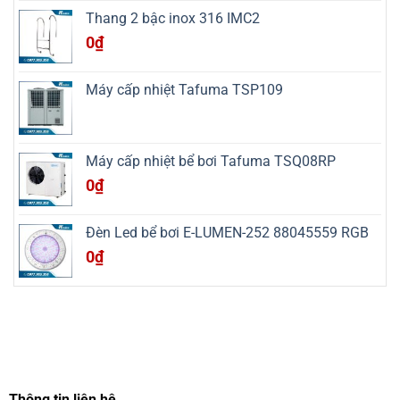
Châu,
bể
Thang 2 bậc inox 316 IMC2
Phú
bơi
Thọ
resort
0
₫
tại
xã
Nga
An,
Máy cấp nhiệt Tafuma TSP109
Thanh
Hóa
Máy cấp nhiệt bể bơi Tafuma TSQ08RP
0
₫
Đèn Led bể bơi E-LUMEN-252 88045559 RGB
0
₫
Thông tin liên hệ