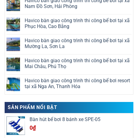
Havico bàn giao công trình thi công bể bơi tại xã
Nam Đồ Sơn, Hải Phòng
Không
có
Havico bàn giao công trình thi công bể bơi tại xã
bình
luận
Phục Hòa, Cao Bằng
ở
Havico
Không
bàn
có
Havico bàn giao công trình thi công bể bơi tại xã
giao
bình
công
luận
Mường La, Sơn La
trình
ở
thi
Havico
Không
công
bàn
có
Havico bàn giao công trình thi công bể bơi tại xã
bể
giao
bình
bơi
công
luận
Mai Châu, Phú Thọ
tại
trình
ở
xã
thi
Havico
Không
Nam
công
bàn
có
Havico bàn giao công trình thi công bể bơi resort
Đồ
bể
giao
bình
Sơn,
bơi
công
luận
tại xã Nga An, Thanh Hóa
Hải
tại
trình
ở
Phòng
xã
thi
Havico
Không
Phục
công
bàn
có
Hòa,
bể
giao
bình
Cao
bơi
công
luận
SẢN PHẨM NỔI BẬT
Bằng
tại
trình
ở
xã
thi
Havico
Mường
công
bàn
Bàn hút bể bơi 8 bánh xe SPE-05
La,
bể
giao
Sơn
bơi
công
0
₫
La
tại
trình
xã
thi
Mai
công