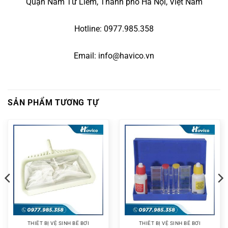
Quận Nam Từ Liêm, Thành phố Hà Nội, Việt Nam
Hotline: 0977.985.358
Email: info@havico.vn
SẢN PHẨM TƯƠNG TỰ
THIẾT BỊ VỆ SINH BỂ BƠI
THIẾT BỊ VỆ SINH BỂ BƠI