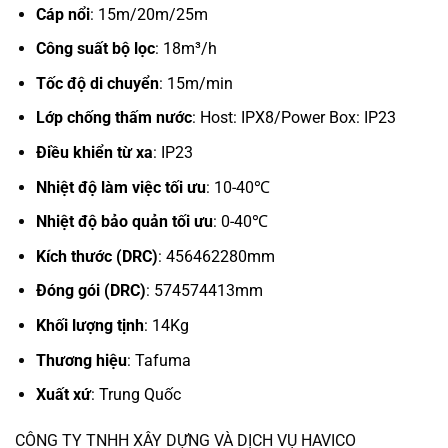
Cáp nổi
: 15m/20m/25m
Công suất bộ lọc
: 18m³/h
Tốc độ di chuyển
: 15m/min
Lớp chống thấm nước
: Host: IPX8/Power Box: IP23
Điều khiển từ xa
: IP23
Nhiệt độ làm việc tối ưu
: 10-40℃
Nhiệt độ bảo quản tối ưu
: 0-40℃
Kích thước (DRC)
: 456462280mm
Đóng gói (DRC)
: 574574413mm
Khối lượng tịnh
: 14Kg
Thương hiệu
: Tafuma
Xuất xứ
: Trung Quốc
CÔNG TY TNHH XÂY DỰNG VÀ DỊCH VỤ HAVICO