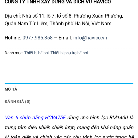
CÔNG TY TNHH XÂY DỰNG VÀ DỊCH VỤ HAVICO
Địa chỉ: Nhà số 11, lô 7, tổ số 8, Phường Xuân Phương,
Quận Nam Từ Liêm, Thành phố Hà Nội, Việt Nam
Hotline:
0977.985.358
– Email:
info@havico.vn
Danh mục:
Thiết bị bể bơi
,
Thiết bị phụ trợ bể bơi
MÔ TẢ
ĐÁNH GIÁ (0)
Van 6 chức năng HCV475E
dùng cho bình lọc BM1400 là
trung tâm điều khiển chiến lược, mang đến khả năng quản
lý toàn diện và chính xác các chu trình lọc nước trong hệ