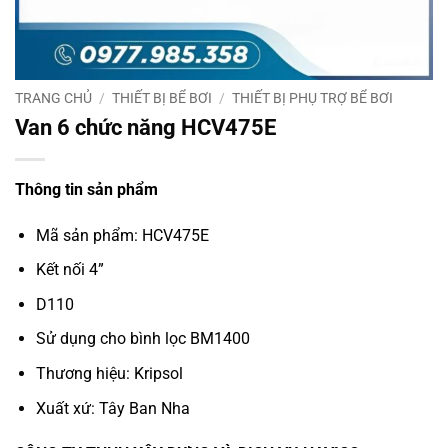
TRANG CHỦ
/
THIẾT BỊ BỂ BƠI
/
THIẾT BỊ PHỤ TRỢ BỂ BƠI
Van 6 chức năng HCV475E
Thông tin sản phẩm
Mã sản phẩm: HCV475E
Kết nối 4”
D110
Sử dụng cho bình lọc BM1400
Thương hiệu: Kripsol
Xuất xứ: Tây Ban Nha