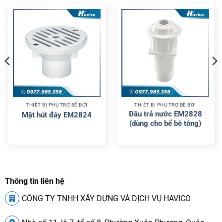
THIẾT BỊ PHỤ TRỢ BỂ BƠI
THIẾT BỊ PHỤ TRỢ BỂ BƠI
Đầu trả nước EM2828
Mặt hút đáy EM2824
(dùng cho bể bê tông)
Thông tin liên hệ
CÔNG TY TNHH XÂY DỰNG VÀ DỊCH VỤ HAVICO