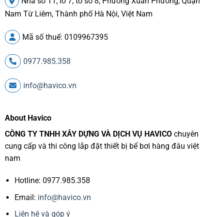
Nhà số 11, lô 7, tổ số 8, Phường Xuân Phương, Quận
Nam Từ Liêm, Thành phố Hà Nội, Việt Nam
Mã số thuế: 0109967395
0977.985.358
info@havico.vn
About Havico
CÔNG TY TNHH XÂY DỰNG VÀ DỊCH VỤ HAVICO
chuyên
cung cấp và thi công lắp đặt thiết bị bể bơi hàng đâu việt
nam
Hotline: 0977.985.358
Email:
info@havico.vn
Liên hệ và góp ý