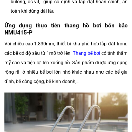
bulong, ốc vít,…giúp cố định và lắp đặt hoàn chỉnh, an
toàn khi dùng dài lâu
Ứng dụng thực tiễn thang hồ bơi bốn bậc
NMU415-P
Với chiều cao 1.830mm, thiết bị khá phù hợp lắp đặt trong
các bể có độ sâu từ 1m8 trở lên.
Thang bể bơi
có tính thẩm
mỹ cao và tiện lợi lên xuống hồ. Sản phẩm được ứng dụng
rộng rãi ở nhiều bể bơi lớn nhỏ khác nhau như các bể gia
đình, bể công cộng, bể kinh doanh,…