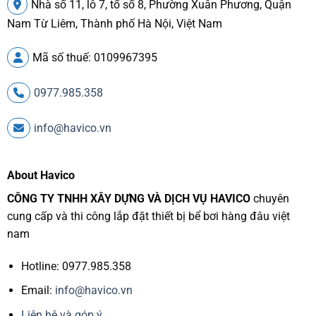
Nhà số 11, lô 7, tổ số 8, Phường Xuân Phương, Quận
Nam Từ Liêm, Thành phố Hà Nội, Việt Nam
Mã số thuế: 0109967395
0977.985.358
info@havico.vn
About Havico
CÔNG TY TNHH XÂY DỰNG VÀ DỊCH VỤ HAVICO
chuyên
cung cấp và thi công lắp đặt thiết bị bể bơi hàng đâu việt
nam
Hotline: 0977.985.358
Email:
info@havico.vn
Liên hệ và góp ý