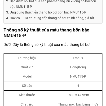
Đặc điểm nổi bật của sản phẩm thang lên xuống hồ bơi bốn
bậc NMU415-P
Ứng dụng thực tiễn thang hồ bơi bốn bậc NMU415-P
Havico – Địa chỉ cung cấp thang bể bơi chính hãng, giá tốt
Thông số kỹ thuật của mẫu thang bốn bậc
NMU415-P
Dưới đây là thông số kỹ thuật của mẫu thang bể bơi:
Thương hiệu
Emaux
Xuất xứ
HongKong
Model
NMU415-P
Số bậc
4
Kích thước
1830 x 476mm
Chất liệu
Thang inox. bậc bằng nhựa