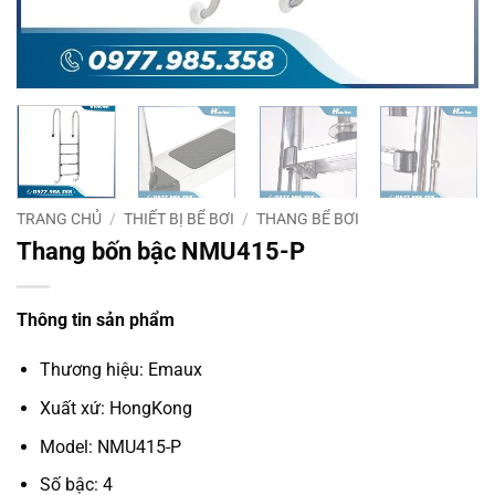
TRANG CHỦ
/
THIẾT BỊ BỂ BƠI
/
THANG BỂ BƠI
Thang bốn bậc NMU415-P
Thông tin sản phẩm
Thương hiệu: Emaux
Xuất xứ: HongKong
Model: NMU415-P
Số bậc: 4