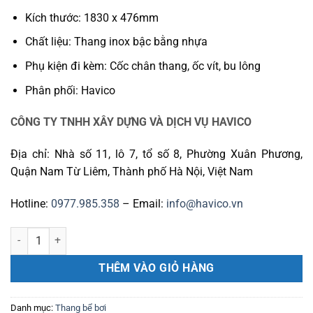
Kích thước: 1830 x 476mm
Chất liệu: Thang inox bậc bằng nhựa
Phụ kiện đi kèm: Cốc chân thang, ốc vít, bu lông
Phân phối: Havico
CÔNG TY TNHH XÂY DỰNG VÀ DỊCH VỤ HAVICO
Địa chỉ: Nhà số 11, lô 7, tổ số 8, Phường Xuân Phương,
Quận Nam Từ Liêm, Thành phố Hà Nội, Việt Nam
Hotline:
0977.985.358
– Email:
info@havico.vn
Thang bốn bậc NMU415-P số lượng
THÊM VÀO GIỎ HÀNG
Danh mục:
Thang bể bơi