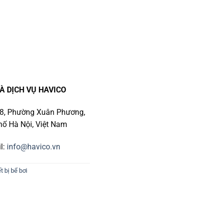
À DỊCH VỤ HAVICO
số 8, Phường Xuân Phương,
ố Hà Nội, Việt Nam
l:
info@havico.vn
t bị bể bơi