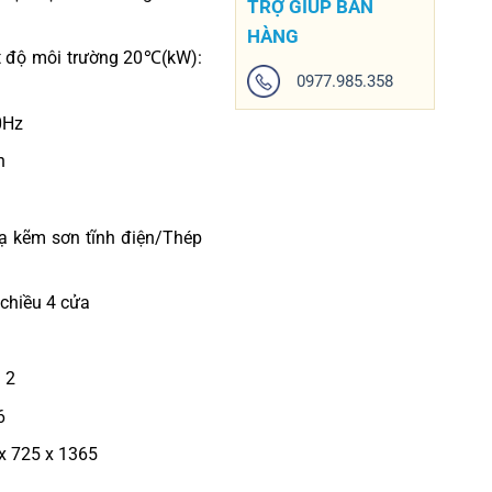
TRỢ GIÚP BÁN
HÀNG
t độ môi trường 20℃(kW):
0977.985.358
0Hz
n
ạ kẽm sơn tĩnh điện/Thép
 chiều 4 cửa
 2
6
x 725 x 1365