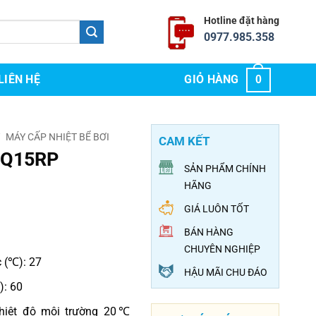
Hotline đặt hàng
0977.985.358
LIÊN HỆ
GIỎ HÀNG
0
/
MÁY CẤP NHIỆT BỂ BƠI
CAM KẾT
SQ15RP
SẢN PHẨM CHÍNH
HÃNG
GIÁ LUÔN TỐT
BÁN HÀNG
CHUYÊN NGHIỆP
 (℃): 27
HẬU MÃI CHU ĐÁO
): 60
hiệt độ môi trường 20℃