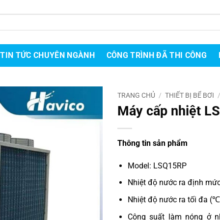
TIN TỨC CHUYÊN NGÀNH
CÔNG TRÌNH ĐÃ THI CÔNG
TRANG CHỦ
/
THIẾT BỊ BỂ BƠI
Máy cấp nhiệt L
Thông tin sản phẩm
Model: LSQ15RP
Nhiệt độ nước ra định mức
Nhiệt độ nước ra tối đa (℃
Công suất làm nóng ở n