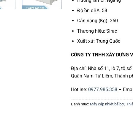
Hướng ra hơi: Ngang
Độ ồn dBA: 58
Cân nặng (Kg): 360
Thương hiệu: Sirac
Xuất xứ: Trung Quốc
CÔNG TY TNHH XÂY DỰNG V
Địa chỉ: Nhà số 11, lô 7, tổ 
Quận Nam Từ Liêm, Thành ph
Hotline:
0977.985.358
– Emai
Danh mục:
Máy cấp nhiệt bể bơi
,
Thiế