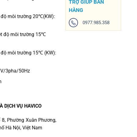
TRỢ GIÚP BÁN
HÀNG
t độ môi trường 20℃(KW):
0977.985.358
ệt độ môi trường 15℃
t độ môi trường 15℃ (KW):
0V/3pha/50Hz
n
À DỊCH VỤ HAVICO
 số 8, Phường Xuân Phương,
ố Hà Nội, Việt Nam