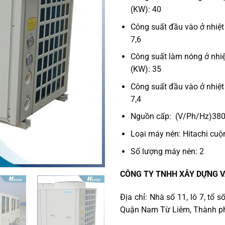
(KW): 40
Công suất đầu vào ở nhiệ
7,6
Công suất làm nóng ở nhi
(KW): 35
Công suất đầu vào ở nhiệ
7,4
Nguồn cấp: (V/Ph/Hz)38
Loại máy nén: Hitachi cuộ
Số lượng máy nén: 2
CÔNG TY TNHH XÂY DỰNG V
Địa chỉ: Nhà số 11, lô 7, tổ
Quận Nam Từ Liêm, Thành ph