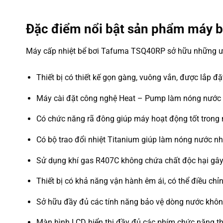
Đặc điểm nổi bật sản phẩm máy 
Máy cấp nhiệt bể bơi Tafuma TSQ40RP sở hữu những ưu
Thiết bị có thiết kế gọn gàng, vuông vắn, được lắp đặt 
Máy cài đặt công nghệ Heat – Pump làm nóng nước b
Có chức năng rã đông giúp máy hoạt động tốt trong nhi
Có bộ trao đổi nhiệt Titanium giúp làm nóng nước nh
Sử dụng khí gas R407C không chứa chất độc hại gây 
Thiết bị có khả năng vận hành êm ái, có thể điều chỉ
Sở hữu đầy đủ các tính năng bảo vệ dòng nước không
Màn hình LCD hiển thị đầy đủ các phím chức năng th