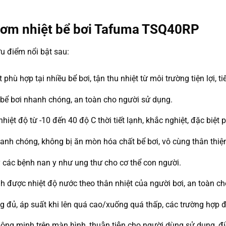
bơm nhiệt bể bơi Tafuma TSQ40RP
 điểm nổi bật sau:
phù hợp tại nhiều bể bơi, tận thu nhiệt từ môi trường tiện lợi, t
ể bơi nhanh chóng, an toàn cho người sử dụng.
ệt độ từ -10 đến 40 độ C thời tiết lạnh, khắc nghiệt, đặc biệt ph
anh chóng, không bị ăn mòn hóa chất bể bơi, vô cùng thân thiện
các bệnh nan y như ung thư cho cơ thể con người.
nh được nhiệt độ nước theo thân nhiệt của người bơi, an toàn ch
 đủ, áp suất khi lên quá cao/xuống quá thấp, các trường hợp 
ông minh trên màn hình, thuận tiện cho người dùng sử dụng, điê