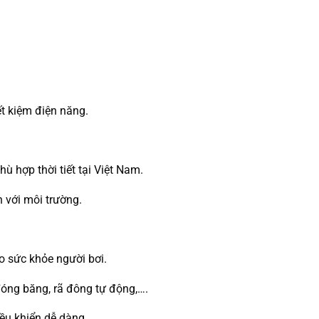
iết kiệm điện năng.
ù hợp thời tiết tại Việt Nam.
 với môi trường.
o sức khỏe người bơi.
đóng băng, rã đông tự động,….
̀u khiển dễ dàng.