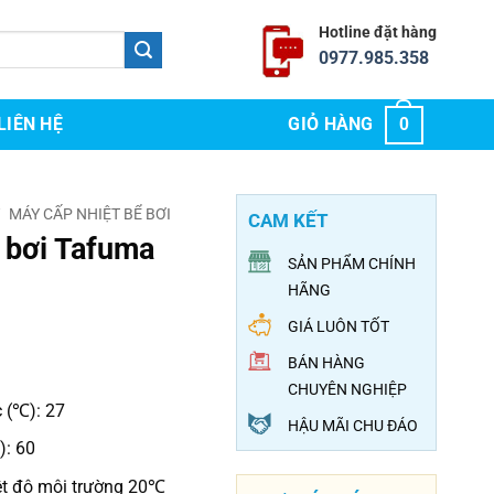
Hotline đặt hàng
0977.985.358
LIÊN HỆ
GIỎ HÀNG
0
/
MÁY CẤP NHIỆT BỂ BƠI
CAM KẾT
 bơi Tafuma
SẢN PHẨM CHÍNH
HÃNG
GIÁ LUÔN TỐT
BÁN HÀNG
CHUYÊN NGHIỆP
 (℃): 27
HẬU MÃI CHU ĐÁO
): 60
ệt độ môi trường 20℃