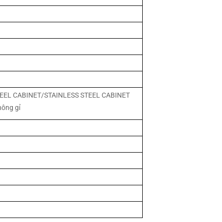
EL CABINET/STAINLESS STEEL CABINET
hông gỉ