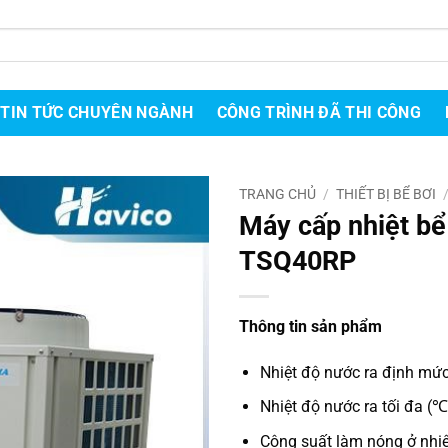
TIN TỨC CHUYÊN NGÀNH
CÔNG TRÌNH ĐÃ THI CÔNG
TRANG CHỦ
/
THIẾT BỊ BỂ BƠI
Máy cấp nhiệt bể
TSQ40RP
Thông tin sản phẩm
Nhiệt độ nước ra định mức
Nhiệt độ nước ra tối đa (℃
Công suất làm nóng ở nhi