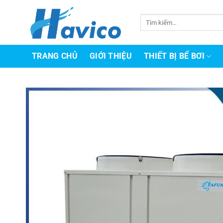
Bỏ
qua
Tìm
kiếm:
nội
dung
TRANG CHỦ
GIỚI THIỆU
THIẾT BỊ BỂ BƠI