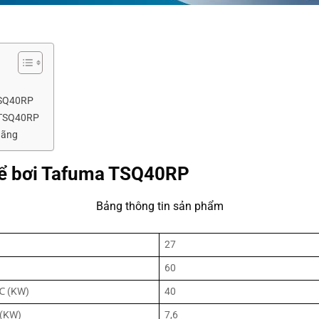
TSQ40RP
a TSQ40RP
hãng
 bể bơi Tafuma TSQ40RP
Bảng thông tin sản phẩm
27
60
0℃ (KW)
40
℃(KW)
7,6