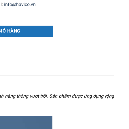
l:
info@havico.vn
Q40RP số lượng
GIỎ HÀNG
ính năng thông vượt trội. Sản phẩm được ứng dụng rộng