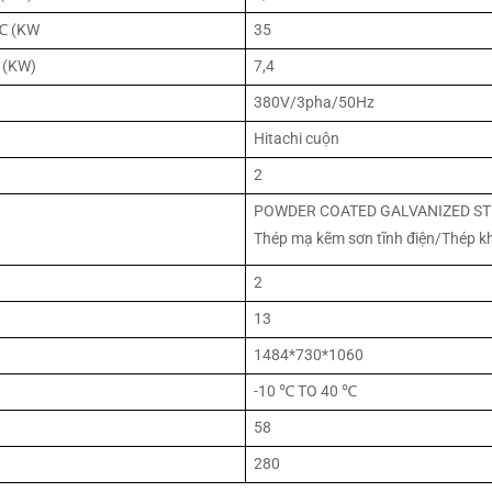
5℃ (KW
35
 (KW)
7,4
380V/3pha/50Hz
Hitachi cuộn
2
POWDER COATED GALVANIZED STE
Thép mạ kẽm sơn tĩnh điện/Thép k
2
13
1484*730*1060
-10 ℃ TO 40 ℃
58
280