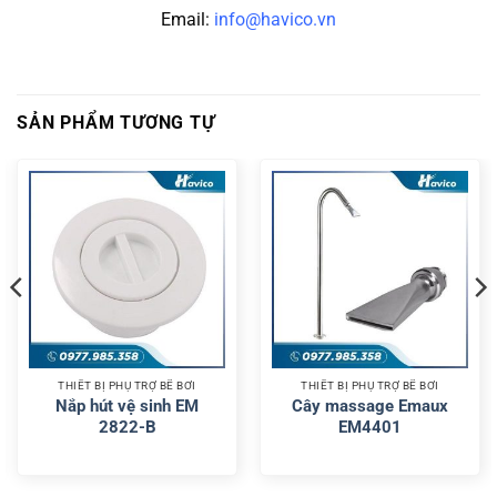
Email:
info@havico.vn
SẢN PHẨM TƯƠNG TỰ
THIẾT BỊ PHỤ TRỢ BỂ BƠI
THIẾT BỊ PHỤ TRỢ BỂ BƠI
Nắp hút vệ sinh EM
Cây massage Emaux
2822-B
EM4401