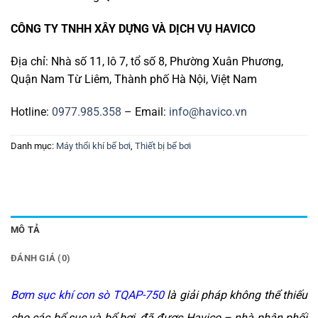
CÔNG TY TNHH XÂY DỰNG VÀ DỊCH VỤ HAVICO
Địa chỉ: Nhà số 11, lô 7, tổ số 8, Phường Xuân Phương,
Quận Nam Từ Liêm, Thành phố Hà Nội, Việt Nam
Hotline:
0977.985.358
– Email:
info@havico.vn
Danh mục:
Máy thổi khí bể bơi
,
Thiết bị bể bơi
MÔ TẢ
ĐÁNH GIÁ (0)
Bơm sục khí con sò TQAP-750
là giải pháp không thể thiếu
cho các bể sục và bể bơi, đã được Havico – nhà phân phối