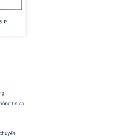
5-P
ng
hông tin cá
 chuyển