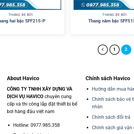
THANG BỂ BƠI
THANG BỂ BƠI
hang hai bậc SFF215-P
Thang năm bậc SFF51
1
2
About Havico
Chính sách Havico
CÔNG TY TNHH XÂY DỰNG VÀ
Hướng dẫn mua hà
DỊCH VỤ HAVICO
chuyên cung
Chính sách bảo vệ t
cấp và thi công lắp đặt thiết bị bể
nhân
bơi hàng đâu việt nam
Chính sách đổi trả
Hotline: 0977.985.358
Chính sách giá vận