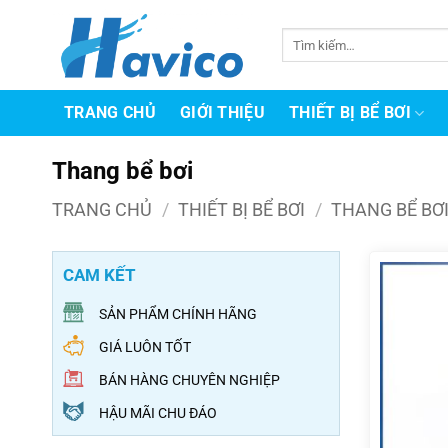
Bỏ
qua
Tìm
kiếm:
nội
dung
TRANG CHỦ
GIỚI THIỆU
THIẾT BỊ BỂ BƠI
Thang bể bơi
TRANG CHỦ
/
THIẾT BỊ BỂ BƠI
/
THANG BỂ BƠ
CAM KẾT
SẢN PHẨM CHÍNH HÃNG
GIÁ LUÔN TỐT
BÁN HÀNG CHUYÊN NGHIỆP
HẬU MÃI CHU ĐÁO