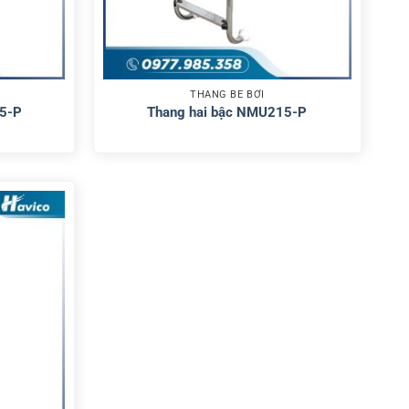
THANG BỂ BƠI
5-P
Thang hai bậc NMU215-P