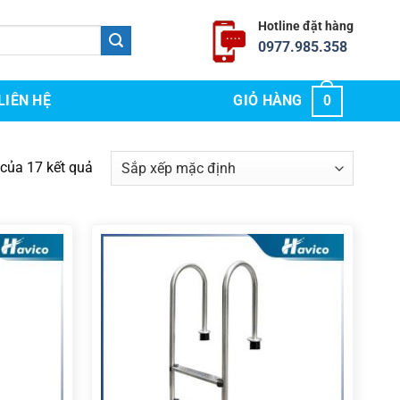
Hotline đặt hàng
0977.985.358
LIÊN HỆ
GIỎ HÀNG
0
 của 17 kết quả