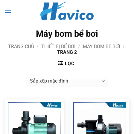
Bỏ
0
qua
nội
dung
Máy bơm bể bơi
TRANG CHỦ
/
THIẾT BỊ BỂ BƠI
/
MÁY BƠM BỂ BƠI
/
TRANG 2
LỌC