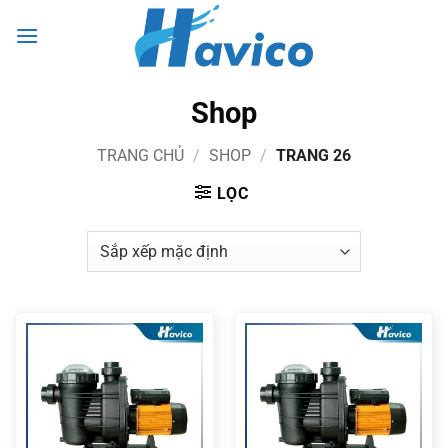
Bỏ
0
qua
nội
dung
Shop
TRANG CHỦ
/
SHOP
/
TRANG 26
LỌC