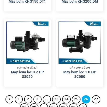
Máy bơm KNG150 DT1
Máy bơm KNG200 DM
MÁY BƠM BỂ BƠI
MÁY BƠM BỂ BƠI
Máy bơm lọc 0.2 HP
Máy bơm lọc 1.0 HP
SS020
SC050
1
2
3
…
23
24
25
26
27