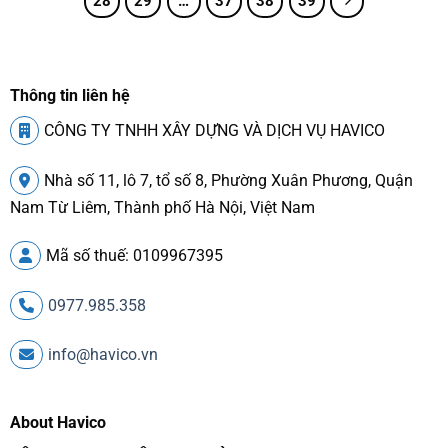
28
29
…
37
38
39
Thông tin liên hệ
CÔNG TY TNHH XÂY DỰNG VÀ DỊCH VỤ HAVICO
Nhà số 11, lô 7, tổ số 8, Phường Xuân Phương, Quận
Nam Từ Liêm, Thành phố Hà Nội, Việt Nam
Mã số thuế: 0109967395
0977.985.358
info@havico.vn
About Havico